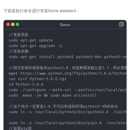
下面是执行命令进行安装home assistant：
//更新系统

sudo apt-get update

sudo apt-get upgrade -y

//安装依赖

sudo apt-get install python3 python3-dev python3-ven
//因为安装时最新版本python3.8，但是树莓派默认是3.7，所以需要
wget https://www.python.org/ftp/python/3.8.6/Python-3
tar xzvf Python-3.8.6.tgz

cd Python-3.8.6

sudo ./configure --with-ssl --prefix=/usr/local/pyth
sudo  make -j4 && sudo make altinstall

//这个地方一定要是3.8 不可以和虚拟环境python3一样的命令

sudo ln -s /usr/local/python3/bin/python3.8  /usr/bin
sudo ln -s /usr/local/python3/bin/pip3.8  /usr/bin/pi
//设置pip源
