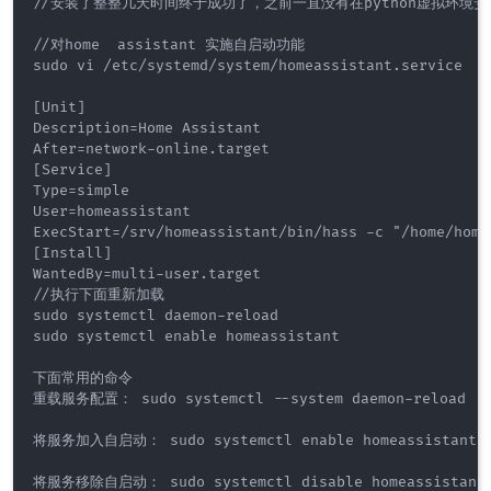
//安装了整整几天时间终于成功了，之前一直没有在python虚拟环境安
//对home  assistant 实施自启动功能

sudo vi /etc/systemd/system/homeassistant.service

[Unit]

Description=Home Assistant

After=network-online.target

[Service]

Type=simple

User=homeassistant

ExecStart=/srv/homeassistant/bin/hass -c "/home/home
[Install]

WantedBy=multi-user.target

//执行下面重新加载

sudo systemctl daemon-reload

sudo systemctl enable homeassistant

下面常用的命令

重载服务配置： sudo systemctl --system daemon-reload

将服务加入自启动： sudo systemctl enable homeassistant

将服务移除自启动： sudo systemctl disable homeassistant
