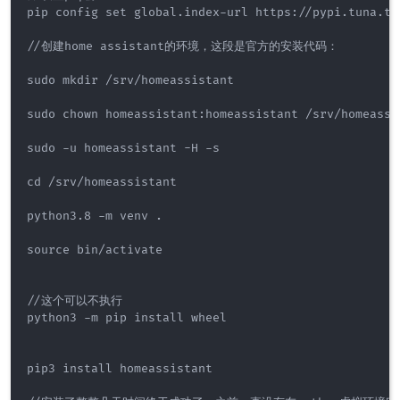
pip config set global.index-url https://pypi.tuna.ts
//创建home assistant的环境，这段是官方的安装代码：

sudo mkdir /srv/homeassistant

sudo chown homeassistant:homeassistant /srv/homeassis
sudo -u homeassistant -H -s

cd /srv/homeassistant

python3.8 -m venv .

source bin/activate

//这个可以不执行

python3 -m pip install wheel

pip3 install homeassistant
