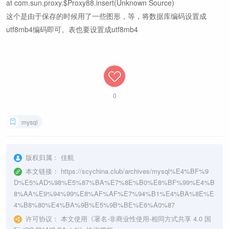
at com.sun.proxy.$Proxy88.insert(Unknown Source)
这个是由于保存的时候用了一些图形，等，将数据库编码设置成
utf8mb4编码即可。表也要设置成utf8mb4
0
mysql
版权归属：
佳航
本文链接：
https://scychina.club/archives/mysql%E4%BF%9
D%E5%AD%98%E5%87%BA%E7%8E%B0%E8%BF%99%E4%B
8%AA%E9%94%99%E8%AF%AF%E7%94%B1%E4%BA%8E%E
4%B8%80%E4%BA%9B%E5%9B%BE%E6%A0%87
许可协议：
本文使用《
署名-非商业性使用-相同方式共享 4.0 国