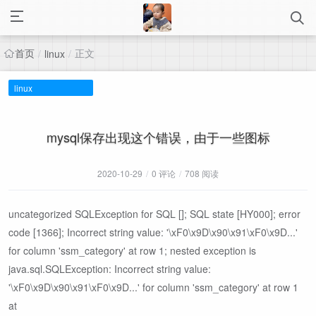
首页
正文
/
linux
/
linux
mysql保存出现这个错误，由于一些图标
2020-10-29
/
0 评论
/
708 阅读
uncategorized SQLException for SQL []; SQL state [HY000]; error
code [1366]; Incorrect string value: '\xF0\x9D\x90\x91\xF0\x9D...'
for column 'ssm_category' at row 1; nested exception is
java.sql.SQLException: Incorrect string value:
'\xF0\x9D\x90\x91\xF0\x9D...' for column 'ssm_category' at row 1
at